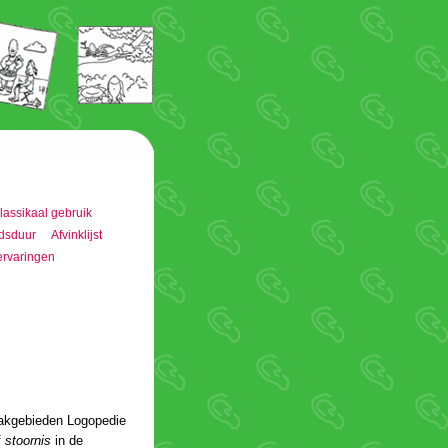
 vakgebieden Logopedie
f
stoornis
in de