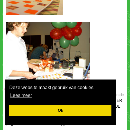
Deze website maakt gebruik van cookies
Op 30 november 2007 werd te Edegem het 29ste VVL-congres van de
georganiseerd waar LUISTER
& DOE MEE deelnam aan de materialenmarkt. De LUISTER & DOE
MEE-stand werd doorlopend druk bezocht en vele enthousiaste
reacties vielen het programma ten deel. Het 'Luister & doe mee!'
programma bleef kortom niet onopgemerkt.